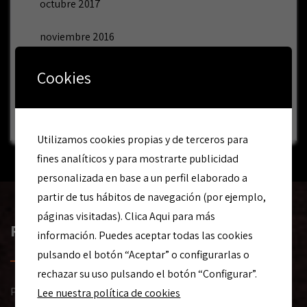
octubre 2017
noviembre 2016
marzo 2016
Cookies
febrero 2016
Utilizamos cookies propias y de terceros para
fines analíticos y para mostrarte publicidad
personalizada en base a un perfil elaborado a
partir de tus hábitos de navegación (por ejemplo,
páginas visitadas). Clica Aqui para más
PIDE PRESUPUESTO
información. Puedes aceptar todas las cookies
pulsando el botón “Aceptar” o configurarlas o
rechazar su uso pulsando el botón “Configurar”.
Pide tu presupuesto por teléfono, correo electrónico o en
Lee nuestra política de cookies