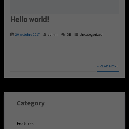
Hello world!
20 octubre 2017
admin
Off
Uncategorized
Welcome to WordPress. This is your first post. Edit or
delete it, then start blogging!
+ READ MORE
Category
Features