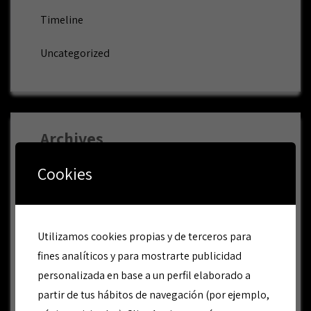
Timeline
Uncategorized
Archives
Cookies
octubre 2017
noviembre 2016
Utilizamos cookies propias y de terceros para
marzo 2016
fines analíticos y para mostrarte publicidad
personalizada en base a un perfil elaborado a
febrero 2016
partir de tus hábitos de navegación (por ejemplo,